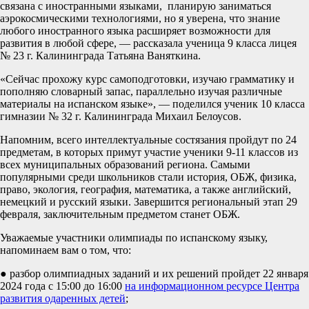
связана с иностранными языками, планирую заниматься
аэрокосмическими технологиями, но я уверена, что знание
любого иностранного языка расширяет возможности для
развития в любой сфере, — рассказала ученица 9 класса лицея
№ 23 г. Калининграда Татьяна Ваняткина.
«Сейчас прохожу курс самоподготовки, изучаю грамматику и
пополняю словарный запас, параллельно изучая различные
материалы на испанском языке», — поделился ученик 10 класса
гимназии № 32 г. Калининграда Михаил Белоусов.
Напомним, всего интеллектуальные состязания пройдут по 24
предметам, в которых примут участие ученики 9-11 классов из
всех муниципальных образований региона. Самыми
популярными среди школьников стали история, ОБЖ, физика,
право, экология, география, математика, а также английский,
немецкий и русский языки. Завершится региональный этап 29
февраля, заключительным предметом станет ОБЖ.
Уважаемые участники олимпиады по испанскому языку,
напоминаем вам о том, что:
● разбор олимпиадных заданий и их решений пройдет 22 января
2024 года с 15:00 до 16:00
на информационном ресурсе Центра
развития одаренных детей
;