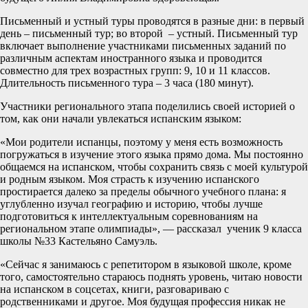
Письменный и устный туры проводятся в разные дни: в первый
день – письменный тур; во второй – устный. Письменный тур
включает выполнение участниками письменных заданий по
различным аспектам иностранного языка и проводится
совместно для трех возрастных групп: 9, 10 и 11 классов.
Длительность письменного тура – 3 часа (180 минут).
Участники регионального этапа поделились своей историей о
том, как они начали увлекаться испанским языком:
«Мои родители испанцы, поэтому у меня есть возможность
погружаться в изучение этого языка прямо дома. Мы постоянно
общаемся на испанском, чтобы сохранить связь с моей культурой
и родным языком. Моя страсть к изучению испанского
простирается далеко за пределы обычного учебного плана: я
углубленно изучал географию и историю, чтобы лучше
подготовиться к интеллектуальным соревнованиям на
региональном этапе олимпиады», — рассказал ученик 9 класса
школы №33 Кастельяно Самуэль.
«Сейчас я занимаюсь с репетитором в языковой школе, кроме
того, самостоятельно стараюсь поднять уровень, читаю новости
на испанском в соцсетах, книги, разговариваю с
родственниками и другое. Моя будущая профессия никак не