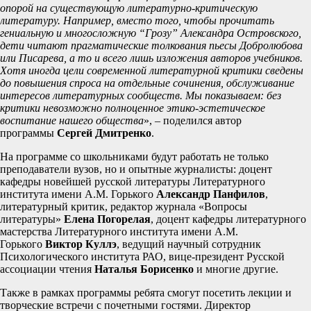
опорой на существующую литературно-критическую
литературу. Например, вместо того, чтобы прочитать
гениальную и многосложную “Грозу” Александра Островского,
дети читают прагматические толкования пьесы Добролюбова
или Писарева, а то и всего лишь изложения авторов учебников.
Хотя иногда цели современной литературной критики сведены
до повышения спроса на отдельные сочинения, обслуживание
интересов литературных сообществ. Мы показываем: без
критики невозможно полноценное этико-эстетическое
воспитание нашего общества
», – поделился автор
программы
Сергей Дмитренко
.
На программе со школьниками будут работать не только
преподаватели вузов, но и опытные журналисты: доцент
кафедры новейшей русской литературы Литературного
института имени А.М. Горького
Александр Панфилов
,
литературный критик, редактор журнала «Вопросы
литературы»
Елена Погорелая
, доцент кафедры литературного
мастерства Литературного института имени А.М.
Горького
Виктор Куллэ
, ведущий научный сотрудник
Психологического института РАО, вице-президент Русской
ассоциации чтения
Наталья Борисенко
и многие другие.
Также в рамках программы ребята смогут посетить лекции и
творческие встречи с почетными гостями. Директор