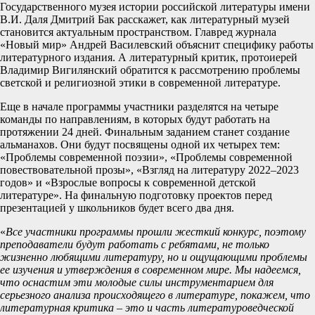
Государственного музея истории российской литературы имени
В.И. Даля Дмитрий Бак расскажет, как литературный музей
становится актуальным пространством. Главред журнала
«Новый мир» Андрей Василевский объяснит специфику работы
литературного издания. А литературный критик, протоиерей
Владимир Вигилянский обратится к рассмотрению проблемы
светской и религиозной этики в современной литературе.
Еще в начале программы участники разделятся на четыре
команды по направлениям, в которых будут работать на
протяжении 24 дней. Финальным заданием станет создание
альманахов. Они будут посвящены одной их четырех тем:
«Проблемы современной поэзии», «Проблемы современной
повествовательной прозы», «Взгляд на литературу 2022–2023
годов» и «Взрослые вопросы к современной детской
литературе». На финальную подготовку проектов перед
презентацией у школьников будет всего два дня.
«
Все участники программы прошли жесткий конкурс, поэтому
преподаватели будут работать с ребятами, не только
жизненно любящими литературу, но и ощущающими проблемы
ее изучения и утверждения в современном мире. Мы надеемся,
что оснастим эти молодые силы инструментарием для
серьезного анализа происходящего в литературе, покажем, что
литературная критика – это и часть литературоведческой