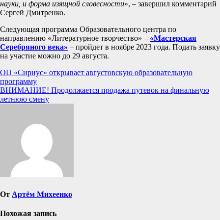
науки, и форма изящной словесности
», – завершил комментарий
Сергей Дмитренко.
Следующая программа Образовательного центра по
направлению «Литературное творчество» –
«Мастерская
Серебряного века»
– пройдет в ноябре 2023 года. Подать заявку
на участие можно до 29 августа.
Навигация
ОЦ «Сириус» открывает августовскую образовательную
программу
по
ВНИМАНИЕ! Продолжается продажа путевок на финальную
записям
летнюю смену
От
Артём Михеенко
Похожая запись