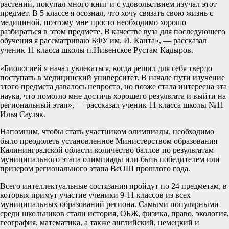
растений, покупал много книг и с удовольствием изучал этот
предмет. В 5 классе я осознал, что хочу связать свою жизнь с
медициной, поэтому мне просто необходимо хорошо
разбираться в этом предмете. В качестве вуза для последующего
обучения я рассматриваю БФУ им. И. Канта», — рассказал
ученик 11 класса школы п.Нивенское Рустам Кадыров.
«Биологией я начал увлекаться, когда решил для себя твердо
поступать в медицинский университет. В начале пути изучение
этого предмета давалось непросто, но позже стала интересна эта
наука, что помогло мне достичь хорошего результата и выйти на
региональный этап», — рассказал ученик 11 класса школы №11
Илья Сауляк.
Напомним, чтобы стать участником олимпиады, необходимо
было преодолеть установленное Министерством образования
Калининградской области количество баллов по результатам
муниципального этапа олимпиады или быть победителем или
призером регионального этапа ВсОШ прошлого года.
Всего интеллектуальные состязания пройдут по 24 предметам, в
которых примут участие ученики 9-11 классов из всех
муниципальных образований региона. Самыми популярными
среди школьников стали история, ОБЖ, физика, право, экология,
география, математика, а также английский, немецкий и