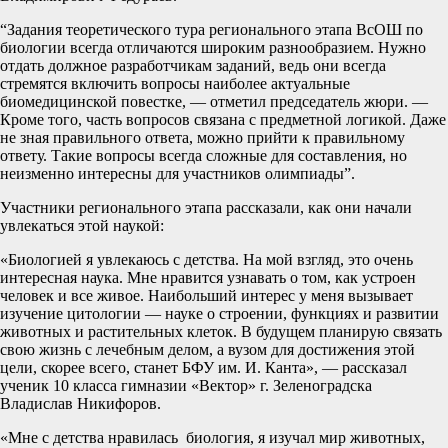
“Задания теоретического тура регионального этапа ВсОШ по
биологии всегда отличаются широким разнообразием. Нужно
отдать должное разработчикам заданий, ведь они всегда
стремятся включить вопросы наиболее актуальные
биомедицинской повестке, — отметил председатель жюри. —
Кроме того, часть вопросов связана с предметной логикой. Даже
не зная правильного ответа, можно прийти к правильному
ответу. Такие вопросы всегда сложные для составления, но
неизменно интересны для участников олимпиады”.
Участники регионального этапа рассказали, как они начали
увлекаться этой наукой:
«Биологией я увлекаюсь с детства. На мой взгляд, это очень
интересная наука. Мне нравится узнавать о том, как устроен
человек и все живое. Наибольший интерес у меня вызывает
изучение цитологии — науке о строении, функциях и развитии
животных и растительных клеток. В будущем планирую связать
свою жизнь с лечебным делом, а вузом для достижения этой
цели, скорее всего, станет БФУ им. И. Канта», — рассказал
ученик 10 класса гимназии «Вектор» г. Зеленоградска
Владислав Никифоров.
«Мне с детства нравилась биология, я изучал мир животных,