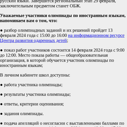
русский языки. Завершится региональный этап 29 февраля,
заключительным предметом станет ОБЖ.
Уважаемые участники олимпиады по иностранным языкам,
напоминаем вам о том, что:
● разбор олимпиадных заданий и их решений пройдет 13
февраля 2024 года с 15:00 до 16:00
на информационном ресурсе
Центра развития одаренных детей
;
● показ работ участников состоится 14 февраля 2024 года с 9:00
до 12:00. Место показа работы — общеобразовательная
организация, в которой обучается участник олимпиады по
иностранным языкам;
В личном кабинете школ доступны:
● работа участника олимпиады;
● результаты участника олимпиады;
● ответы, критерии оценивания;
● задания олимпиады.
● подача апелляций о несогласии с выставленными баллами по