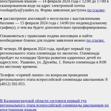
иностранным языкам — 14 февраля 2024 года с 12:00 до 17:00 в
сканированном виде на адрес электронной почты
vsoshapelya@yandex.ru. Форма заявления доступна
по ссылке
;
● рассмотрение апелляций о несогласии с выставленными
баллами — 15 февраля 2024 года с 14:00 (по индивидуальному
графику), о чем вы будете дополнительно проинформированы.
Ознакомиться с правилами подачи апелляции и найти
необходимые бланки для подачи заявления можно
по ссылке.
В четверг, 08 февраля 2024 года, пройдет первый тур
регионального этапа олимпиады по экологии. Олимпиада
пройдет на площадке Центра развития одаренных детей по
адресу:пос. Ушаково, ул. Дружбы, 1. Начало олимпиады в 8:00
по местному времени.
Телефон «горячей линии» по вопросам проведения
регионального этапа всероссийской олимпиады школьников: 8
(4012) 592-953.
Навигация
В Калининградской области состоялся первый тур
регионального этапа всероссийской олимпиады школьников по
по
иностранным языкам