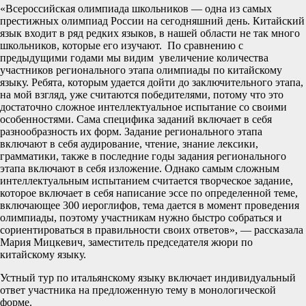
«Всероссийская олимпиада школьников — одна из самых
престижных олимпиад России на сегодняшний день. Китайский
язык входит в ряд редких языков, в нашей области не так много
школьников, которые его изучают. По сравнению с
предыдущими годами мы видим увеличение количества
участников регионального этапа олимпиады по китайскому
языку. Ребята, которым удается дойти до заключительного этапа,
на мой взгляд, уже считаются победителями, потому что это
достаточно сложное интеллектуальное испытание со своими
особенностями. Сама специфика заданий включает в себя
разнообразность их форм. Задание регионального этапа
включают в себя аудирование, чтение, знание лексики,
грамматики, также в последние годы задания регионального
этапа включают в себя изложение. Однако самым сложным
интеллектуальным испытанием считается творческое задание,
которое включает в себя написание эссе по определенной теме,
включающее 300 иероглифов, тема дается в момент проведения
олимпиады, поэтому участникам нужно быстро собраться и
сориентироваться в правильности своих ответов», — рассказала
Мария Мицкевич, заместитель председателя жюри по
китайскому языку.
Устный тур по итальянскому языку включает индивидуальный
ответ участника на предложенную тему в монологической
форме.