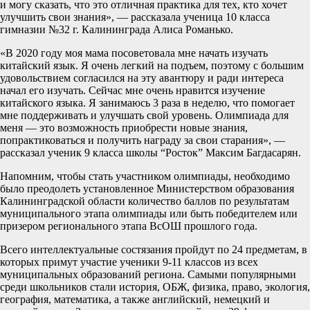
и могу сказать, что это отличная практика для тех, кто хочет
улучшить свои знания», — рассказала ученица 10 класса
гимназии №32 г. Калининграда Алиса Романько.
«В 2020 году моя мама посоветовала мне начать изучать
китайский язык. Я очень легкий на подъем, поэтому с большим
удовольствием согласился на эту авантюру и ради интереса
начал его изучать. Сейчас мне очень нравится изучение
китайского языка. Я занимаюсь 3 раза в неделю, что помогает
мне поддерживать и улучшать свой уровень. Олимпиада для
меня — это возможность приобрести новые знания,
попрактиковаться и получить награду за свои старания», —
рассказал ученик 9 класса школы “Росток” Максим Багдасарян.
Напомним, чтобы стать участником олимпиады, необходимо
было преодолеть установленное Министерством образования
Калининградской области количество баллов по результатам
муниципального этапа олимпиады или быть победителем или
призером регионального этапа ВсОШ прошлого года.
Всего интеллектуальные состязания пройдут по 24 предметам, в
которых примут участие ученики 9-11 классов из всех
муниципальных образований региона. Самыми популярными
среди школьников стали история, ОБЖ, физика, право, экология,
география, математика, а также английский, немецкий и