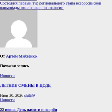
записям
Состоялся первый тур регионального этапа всероссийской
олимпиады школьников по экологии
От
Артём Михеенко
Похожая запись
Новости
ЛЕТНИЕ СМЕНЫ В ЦОДЕ
Июн 30, 2026
shili39
Новости
22 июня- День памяти и скорби