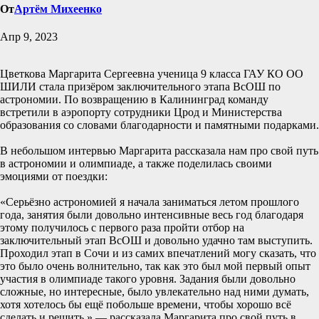
От
Артём Михеенко
Апр 9, 2023
Цветкова Маргарита Сергеевна ученица 9 класса ГАУ КО ОО
ШИЛИ стала призёром заключительного этапа ВсОШ по
астрономии. По возвращению в Калининград команду
встретили в аэропорту сотрудники Црод и Министерства
образования со словами благодарности и памятными подарками.
В небольшом интервью Маргарита рассказала нам про свой путь
в астрономии и олимпиаде, а также поделилась своими
эмоциями от поездки:
«Серьёзно астрономией я начала заниматься летом прошлого
года, занятия были довольно интенсивные весь год благодаря
этому получилось с первого раза пройти отбор на
заключительный этап ВсОШ и довольно удачно там выступить.
Проходил этап в Сочи и из самих впечатлений могу сказать, что
это было очень волнительно, так как это был мой первый опыт
участия в олимпиаде такого уровня. Задания были довольно
сложные, но интересные, было увлекательно над ними думать,
хотя хотелось бы ещё побольше времени, чтобы хорошо всё
сделать и решить.» — рассказала Маргарита про свой путь в