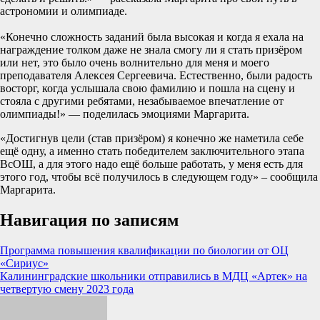
астрономии и олимпиаде.
«Конечно сложность заданий была высокая и когда я ехала на
награждение толком даже не знала смогу ли я стать призёром
или нет, это было очень волнительно для меня и моего
преподавателя Алексея Сергеевича. Естественно, были радость
восторг, когда услышала свою фамилию и пошла на сцену и
стояла с другими ребятами, незабываемое впечатление от
олимпиады!» — поделилась эмоциями Маргарита.
«Достигнув цели (став призёром) я конечно же наметила себе
ещё одну, а именно стать победителем заключительного этапа
ВсОШ, а для этого надо ещё больше работать, у меня есть для
этого год, чтобы всё получилось в следующем году» – сообщила
Маргарита.
Навигация по записям
Программа повышения квалификации по биологии от ОЦ
«Сириус»
Калининградские школьники отправились в МДЦ «Артек» на
четвертую смену 2023 года