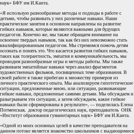
наук» БФУ им И.Канта.
«Я использую разнообразные методы и подходы в работе с
детьми, чтобы развивать у них различные навыки. Наши
практические занятия в основном направлены на развитие
гибких навыков, которые являются важными для будущих
педагогов. Конечно же, мы также обращаем внимание на
освоение твердых навыков, так как без них невозможно стать
квалифицированным педагогом. Мы стремимся помочь детям
осознать и понять это. Что касается развития гибких навыков,
таких как толерантность, эмпатия и коммуникабельность, мы
проводим разнообразные игры и методы работы. Мы также
развиваем эмпатийные навыки через анализ фрагментов
художественных фильмов, посвященных теме образования. В
своей работе я также прибегаю к множеству примеров из
личного практического опыта. Мы анализируем гипотетические
ситуации, предложенные мною, или ситуации, развивающие
гибкие навыки, предложенные самими детьми. Мы обсуждаем и
разыгрываем эти ситуации, а затем обсуждаем, какие гибкие
навыки были сформированы в результате», — поделилась Елена
Потменская, доктор педагогических наук, преподаватель ОНК
«Институт образования гуманитарных наук» БФУ им И.Канта.
«Одной из моих основных целей в качестве преподавателя на
данном потоке является знакомство школьников с выдающимися