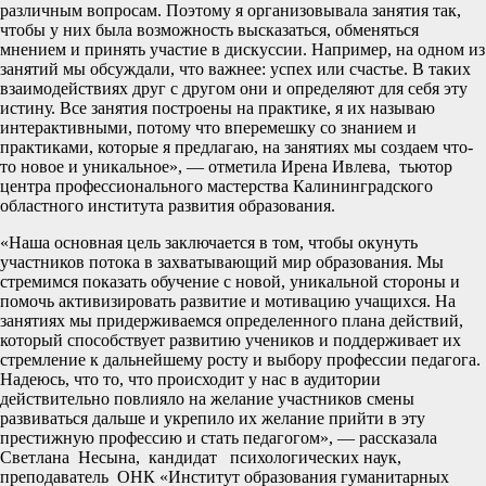
различным вопросам. Поэтому я организовывала занятия так,
чтобы у них была возможность высказаться, обменяться
мнением и принять участие в дискуссии. Например, на одном из
занятий мы обсуждали, что важнее: успех или счастье. В таких
взаимодействиях друг с другом они и определяют для себя эту
истину. Все занятия построены на практике, я их называю
интерактивными, потому что вперемешку со знанием и
практиками, которые я предлагаю, на занятиях мы создаем что-
то новое и уникальное», — отметила Ирена Ивлева, тьютор
центра профессионального мастерства Калининградского
областного института развития образования.
«Наша основная цель заключается в том, чтобы окунуть
участников потока в захватывающий мир образования. Мы
стремимся показать обучение с новой, уникальной стороны и
помочь активизировать развитие и мотивацию учащихся. На
занятиях мы придерживаемся определенного плана действий,
который способствует развитию учеников и поддерживает их
стремление к дальнейшему росту и выбору профессии педагога.
Надеюсь, что то, что происходит у нас в аудитории
действительно повлияло на желание участников смены
развиваться дальше и укрепило их желание прийти в эту
престижную профессию и стать педагогом», — рассказала
Светлана Несына, кандидат психологических наук,
преподаватель ОНК «Институт образования гуманитарных