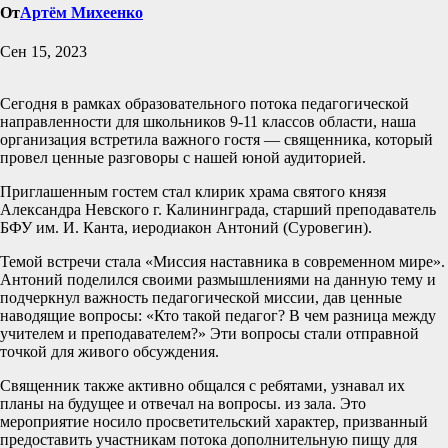
От
Артём Михеенко
Сен 15, 2023
Сегодня в рамках образовательного потока педагогической
направленности для школьников 9-11 классов области, наша
организация встретила важного гостя — священника, который
провел ценные разговоры с нашей юной аудиторией.
Приглашенным гостем стал клирик храма святого князя
Александра Невского г. Калининграда, старший преподаватель
БФУ им. И. Канта, иеродиакон Антоний (Суровегин).
Темой встречи стала «Миссия наставника в современном мире».
Антоний поделился своими размышлениями на данную тему и
подчеркнул важность педагогической миссии, дав ценные
наводящие вопросы: «Кто такой педагог? В чем разница между
учителем и преподавателем?» Эти вопросы стали отправной
точкой для живого обсуждения.
Священник также активно общался с ребятами, узнавал их
планы на будущее и отвечал на вопросы. из зала. Это
мероприятие носило просветительский характер, призванный
предоставить участникам потока дополнительную пищу для